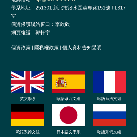
學系地址：251301 新北市淡水區英專路151號 FL317
室
個資保護聯絡窗口：李欣欣
網頁維護：郭軒宇
個資政策
|
隱私權政策
|
個人資料告知聲明
英文學系
歐語系西文組
歐語系法文
組
歐語
系
德
文組
日本語文學系
歐語系
俄文組