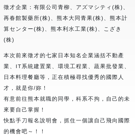
徵才企業：有限公司青柳、アズマシティ(株)、
再春館製藥所(株)、熊本大同青果(株)、熊本計
算センター(株)、熊本利水工業(株)、こざき
(株)
本次前來徵才的七家日本知名企業涵括不動產
業、IT系統建置業、環境工程業、蔬果批發業、
日本料理餐廳等，正在積極尋找優秀的國際人
才，就是你/妳！
有意前往熊本就職的同學，科系不拘，自己的未
來要自己掌握！
快點手刀報名說明會，抓住一個讓自己飛向國際
的機會吧～！！