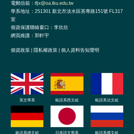
電郵信箱：
tfjx@oa.tku.edu.tw
學系地址：251301 新北市淡水區英專路151號 FL317
室
個資保護聯絡窗口：李欣欣
網頁維護：郭軒宇
個資政策
|
隱私權政策
|
個人資料告知聲明
英文學系
歐語系西文組
歐語系法文
組
歐語
系
德
文組
日本語文學系
歐語系
俄文組