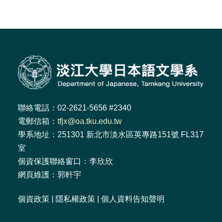
聯絡電話：02-2621-5656 #2340
電郵信箱：
tfjx@oa.tku.edu.tw
學系地址：251301 新北市淡水區英專路151號 FL317
室
個資保護聯絡窗口：李欣欣
網頁維護：郭軒宇
個資政策
|
隱私權政策
|
個人資料告知聲明