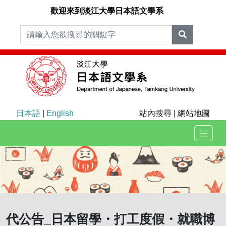
歡迎來到淡江大學日本語文學系
日本語
|
English
站內搜尋 |
網站地圖
代公告_日本留學・打工度假・就職博