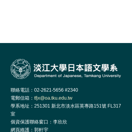
聯絡電話：02-2621-5656 #2340
電郵信箱：
tfjx@oa.tku.edu.tw
學系地址：251301 新北市淡水區英專路151號 FL317
室
個資保護聯絡窗口：李欣欣
網頁維護：郭軒宇