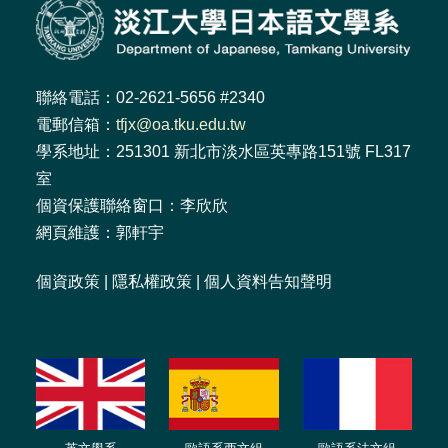
聯絡電話：02-2621-5656 #2340
電郵信箱：
tfjx@oa.tku.edu.tw
學系地址：251301 新北市淡水區英專路151號 FL317
室
個資保護聯絡窗口：李欣欣
網頁維護：郭軒宇
個資政策
|
隱私權政策
|
個人資料告知聲明