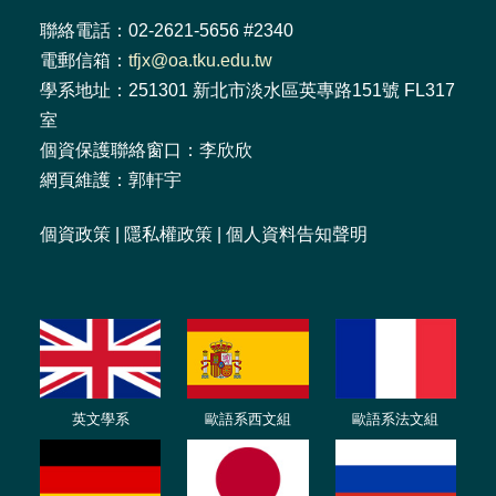
聯絡電話：02-2621-5656 #2340
電郵信箱：
tfjx@oa.tku.edu.tw
學系地址：251301 新北市淡水區英專路151號 FL317
室
個資保護聯絡窗口：李欣欣
網頁維護：郭軒宇
個資政策
|
隱私權政策
|
個人資料告知聲明
英文學系
歐語系西文組
歐語系法文
組