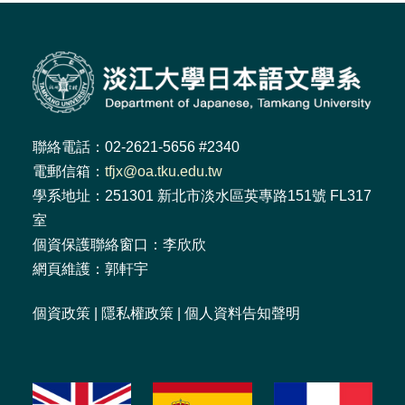
聯絡電話：02-2621-5656 #2340
電郵信箱：
tfjx@oa.tku.edu.tw
學系地址：251301 新北市淡水區英專路151號 FL317
室
個資保護聯絡窗口：李欣欣
網頁維護：郭軒宇
個資政策
|
隱私權政策
|
個人資料告知聲明