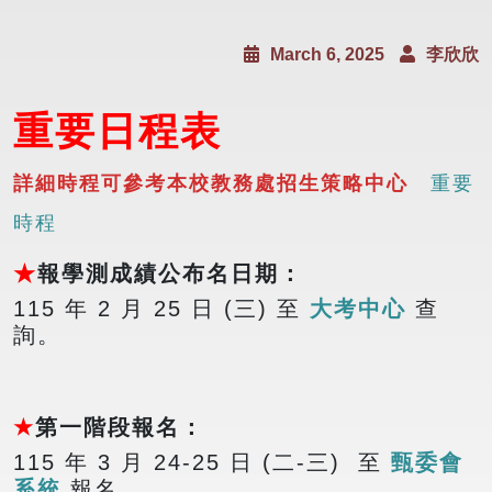
March 6, 2025
李欣欣
重要日程表
詳細時程可參考本校教務處招生策略中心
重要
時程
★
報學測成績公布名日期
：
115 年 2 月 25 日 (三) 至
大考中心
查
詢
。
★
第一階段報名
：
115 年 3 月 24-25 日 (二-三) 至
甄委會
系統
報名
。