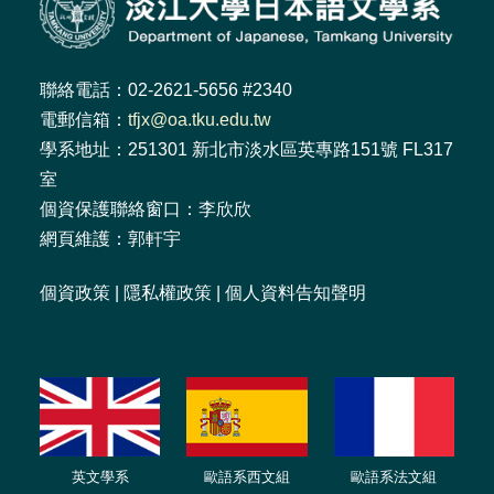
聯絡電話：02-2621-5656 #2340
電郵信箱：
tfjx@oa.tku.edu.tw
學系地址：251301 新北市淡水區英專路151號 FL317
室
個資保護聯絡窗口：李欣欣
網頁維護：郭軒宇
個資政策
|
隱私權政策
|
個人資料告知聲明
英文學系
歐語系西文組
歐語系法文
組