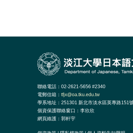
聯絡電話：02-2621-5656 #2340
電郵信箱：
tfjx@oa.tku.edu.tw
學系地址：251301 新北市淡水區英專路151號 
個資保護聯絡窗口：李欣欣
網頁維護：郭軒宇