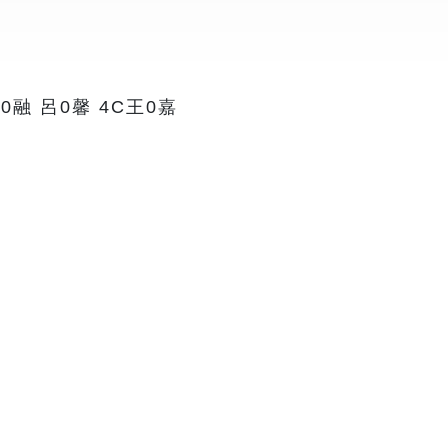
彭0融 呂0馨 4C王0嘉