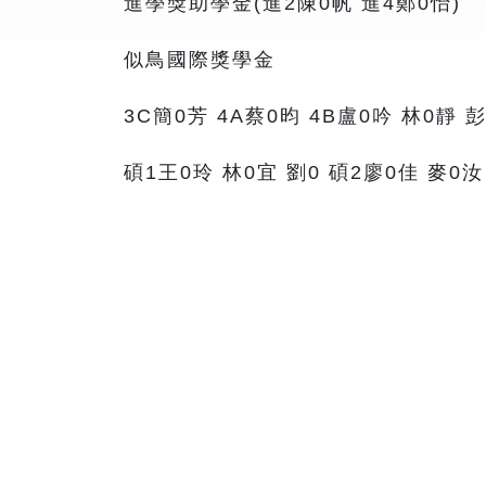
進學獎助學金(進2陳0帆 進4鄭0怡)
似鳥國際獎學金
3C簡0芳 4A蔡0昀 4B盧0吟 林0靜 
碩1王0玲 林0宜 劉0 碩2廖0佳 麥0汝