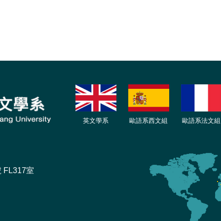
英文學系
歐語系西文組
歐語系法文
組
FL317室