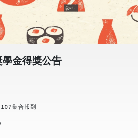
獎學金得獎公告
C107集合報到
)