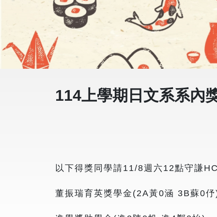
114上學期日文系系內
以下得獎同學請11/8週六12點守謙H
董振瑞育英獎學金(2A黃0涵 3B蘇0伃