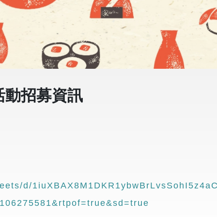
S活動招募資訊
sheets/d/1iuXBAX8M1DKR1ybwBrLvsSohI5z4aC
106275581&rtpof=true&sd=true