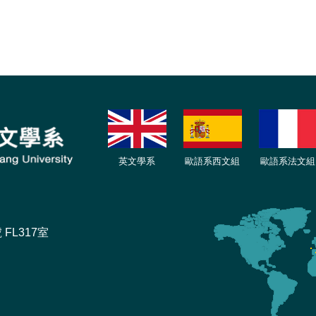
英文學系
歐語系西文組
歐語系法文
組
FL317室