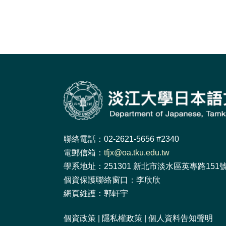
聯絡電話：02-2621-5656 #2340
電郵信箱：
tfjx@oa.tku.edu.tw
學系地址：251301 新北市淡水區英專路151號 
個資保護聯絡窗口：李欣欣
網頁維護：郭軒宇
個資政策
|
隱私權政策
|
個人資料告知聲明