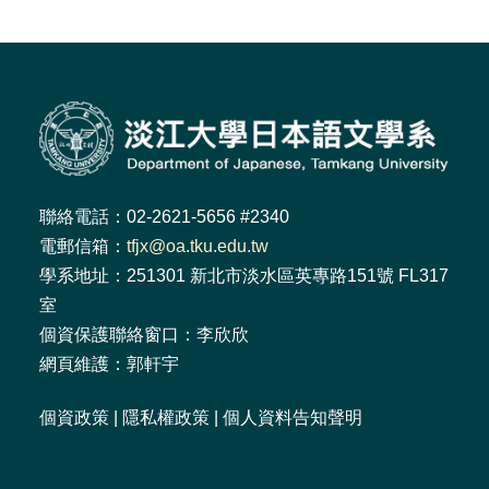
聯絡電話：02-2621-5656 #2340
電郵信箱：
tfjx@oa.tku.edu.tw
學系地址：251301 新北市淡水區英專路151號 FL317
室
個資保護聯絡窗口：李欣欣
網頁維護：郭軒宇
個資政策
|
隱私權政策
|
個人資料告知聲明