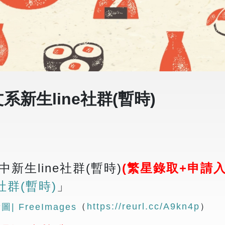
系新生line社群(暫時)
新生line社群(暫時)
(繁星錄取+申請入
社群(暫時)
」
（
https://reurl.cc/A9kn4p
）