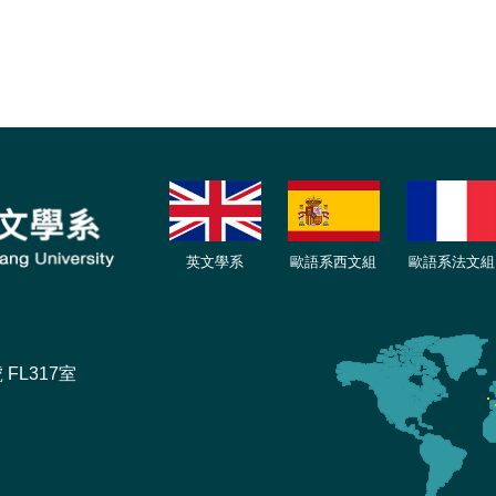
英文學系
歐語系西文組
歐語系法文
組
FL317室