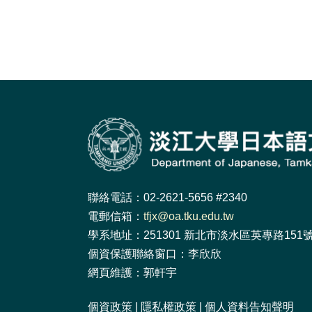
聯絡電話：02-2621-5656 #2340
電郵信箱：
tfjx@oa.tku.edu.tw
學系地址：251301 新北市淡水區英專路151號 
個資保護聯絡窗口：李欣欣
網頁維護：郭軒宇
個資政策
|
隱私權政策
|
個人資料告知聲明