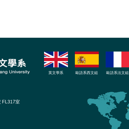
英文學系
歐語系西文組
歐語系法文
組
FL317室