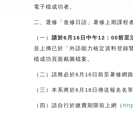
電子檔成功者。
二、選修「進修日語」暑修上期課程
（一）
請於
6
月16
日中午12
：00
前至
並上傳已於「外語能力檢定資料登錄
檔成功頁面截圖檔案。
（二）請務必於6月16日前至暑修網
（三）本系將於6月16日傳送報名名
（四）請自行於繳費期限前上網（
htt