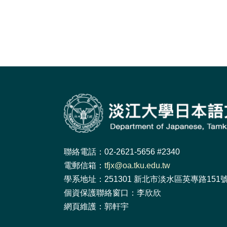
聯絡電話：02-2621-5656 #2340
電郵信箱：
tfjx@oa.tku.edu.tw
學系地址：251301 新北市淡水區英專路151號 
個資保護聯絡窗口：李欣欣
網頁維護：郭軒宇