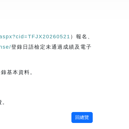
se.aspx?cid=TFJX20260521
）報名、
nse/
登錄日語檢定未通過成績及電子
登錄基本資料。
費。
回總覽