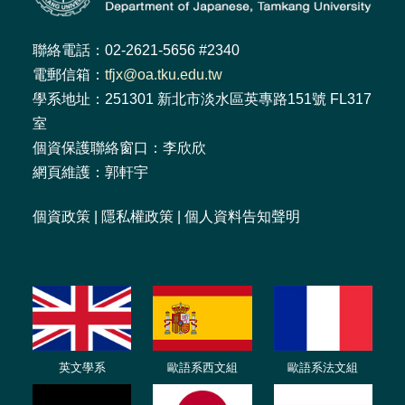
聯絡電話：02-2621-5656 #2340
電郵信箱：
tfjx@oa.tku.edu.tw
學系地址：251301 新北市淡水區英專路151號 FL317
室
個資保護聯絡窗口：李欣欣
網頁維護：郭軒宇
個資政策
|
隱私權政策
|
個人資料告知聲明
英文學系
歐語系西文組
歐語系法文
組