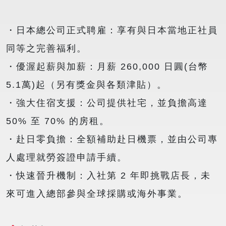
・日本總公司正式聘雇：享有與日本當地正社員
同等之完善福利。
・優渥起薪與加薪：月薪 260,000 日圓(台幣
5.1萬)起（另有獎金與各類津貼）。
・強大住宿支援：公司提供社宅，並負擔高達
50% 至 70% 的房租。
・赴日零負擔：全額補助赴日機票，並由公司專
人處理就勞簽證申請手續。
・快速晉升機制：入社第 2 年即挑戰店長，未
來可進入總部參與全球採購或海外事業。