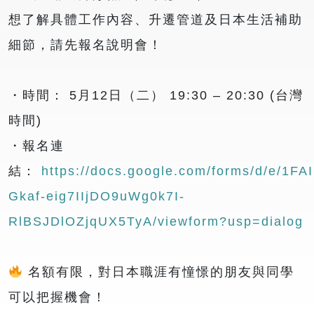
想了解具體工作內容、升遷管道及日本生活補助
細節，請先報名說明會！
・時間： 5月12日（二） 19:30 – 20:30 (台灣
時間)
・報名連
結：
https://docs.google.com/forms/d/e/1
Gkaf-eig7IIjDO9uWg0k7I-
RlBSJDlOZjqUX5TyA/viewform?usp=dialog
名額有限，對日本職涯有憧憬的朋友與同學
可以把握機會！