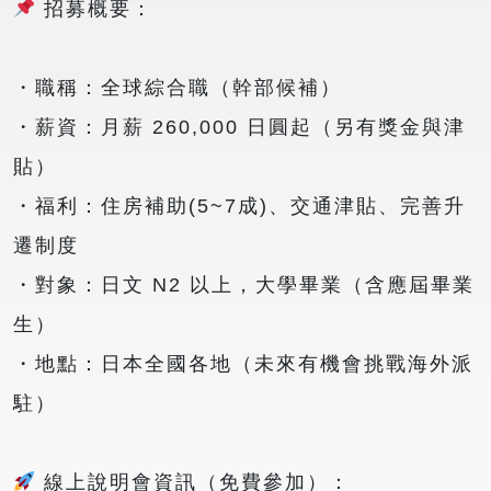
招募概要：
・職稱：全球綜合職（幹部候補）
・薪資：月薪 260,000 日圓起（另有獎金與津
貼）
・福利：住房補助(5~7成)、交通津貼、完善升
遷制度
・對象：日文 N2 以上，大學畢業（含應屆畢業
生）
・地點：日本全國各地（未來有機會挑戰海外派
駐）
線上說明會資訊（免費參加）：