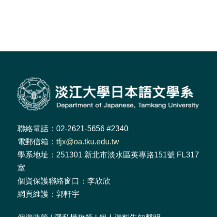
聯絡電話：02-2621-5656 #2340
電郵信箱：
tfjx@oa.tku.edu.tw
學系地址：251301 新北市淡水區英專路151號 FL317
室
個資保護聯絡窗口：李欣欣
網頁維護：郭軒宇