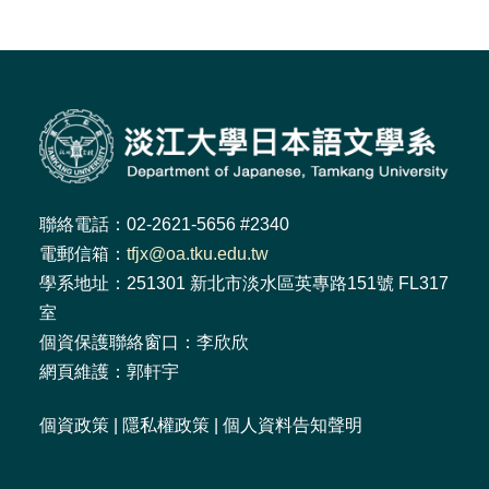
聯絡電話：02-2621-5656 #2340
電郵信箱：
tfjx@oa.tku.edu.tw
學系地址：251301 新北市淡水區英專路151號 FL317
室
個資保護聯絡窗口：李欣欣
網頁維護：郭軒宇
個資政策
|
隱私權政策
|
個人資料告知聲明