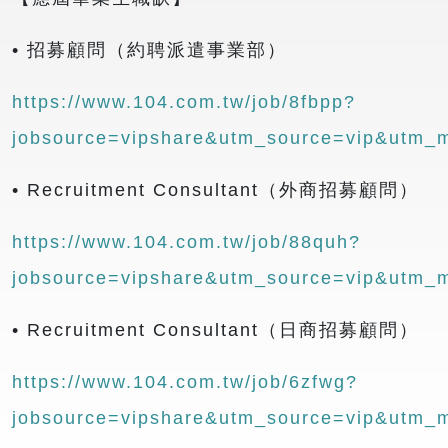
• 招募顧問（約聘派遣事業部）
https://www.104.com.tw/job/8fbpp?
jobsource=vipshare&utm_source=vip&utm_
• Recruitment Consultant（外商招募顧問）
https://www.104.com.tw/job/88quh?
jobsource=vipshare&utm_source=vip&utm_
• Recruitment Consultant（日商招募顧問）
https://www.104.com.tw/job/6zfwg?
jobsource=vipshare&utm_source=vip&utm_