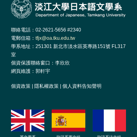
聯絡電話：02-2621-5656 #2340
電郵信箱：
tfjx@oa.tku.edu.tw
學系地址：251301 新北市淡水區英專路151號 FL317
室
個資保護聯絡窗口：李欣欣
網頁維護：郭軒宇
個資政策
|
隱私權政策
|
個人資料告知聲明