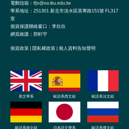
電郵信箱：
tfjx@oa.tku.edu.tw
學系地址：251301 新北市淡水區英專路151號 FL317
室
個資保護聯絡窗口：李欣欣
網頁維護：郭軒宇
個資政策
|
隱私權政策
|
個人資料告知聲明
英文學系
歐語系西文組
歐語系法文
組
歐語
系
德
文組
日本語文學系
歐語系
俄文組