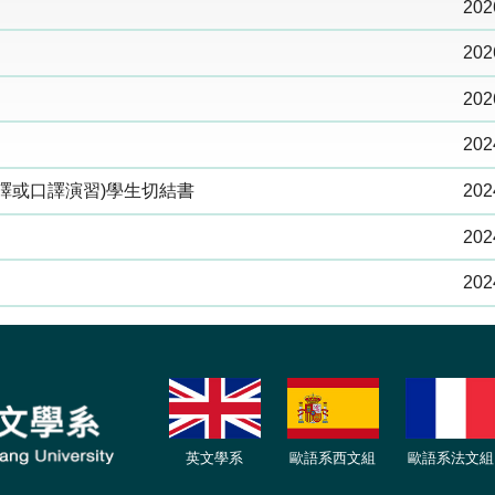
202
202
202
202
譯或口譯演習)學生切結書
202
202
202
英文學系
歐語系西文組
歐語系法文
組