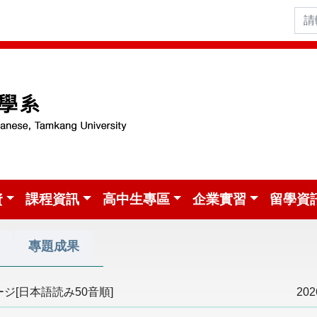
資
課程資訊
高中生專區
企業實習
留學資
專題成果
[日本語読み50音順]
202