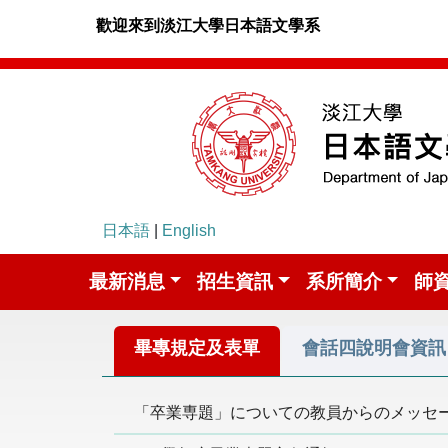
歡迎來到淡江大學日本語文學系
日本語
|
English
最新消息
招生資訊
系所簡介
師
畢專規定及表單
會話四說明會資訊
「卒業専題」についての教員からのメッセージ