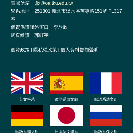
電郵信箱：
tfjx@oa.tku.edu.tw
學系地址：251301 新北市淡水區英專路151號 FL317
室
個資保護聯絡窗口：李欣欣
網頁維護：郭軒宇
個資政策
|
隱私權政策
|
個人資料告知聲明
英文學系
歐語系西文組
歐語系法文
組
歐語
系
德
文組
日本語文學系
歐語系
俄文組