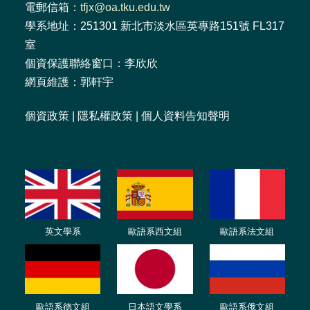
電郵信箱：
tfjx@oa.tku.edu.tw
學系地址：251301 新北市淡水區英專路151號 FL317
室
個資保護聯絡窗口：李欣欣
網頁維護：郭軒宇
個資政策
|
隱私權政策
|
個人資料告知聲明
英文學系
歐語系西文組
歐語系法文
組
歐語
系
德
文組
日本語文學系
歐語系
俄文組