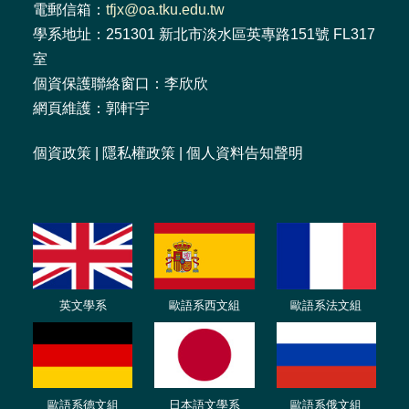
電郵信箱：
tfjx@oa.tku.edu.tw
學系地址：251301 新北市淡水區英專路151號 FL317
室
個資保護聯絡窗口：李欣欣
網頁維護：郭軒宇
個資政策
|
隱私權政策
|
個人資料告知聲明
英文學系
歐語系西文組
歐語系法文
組
歐語
系
德
文組
日本語文學系
歐語系
俄文組